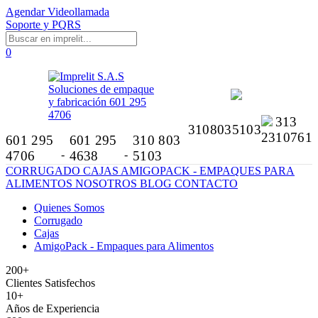
Agendar Videollamada
Soporte y PQRS
0
313
3108035103
2310761
601 295
601 295
310 803
4706
-
4638
-
5103
CORRUGADO
CAJAS
AMIGOPACK - EMPAQUES PARA
ALIMENTOS
NOSOTROS
BLOG
CONTACTO
Quienes Somos
Corrugado
Cajas
AmigoPack - Empaques para Alimentos
200+
Clientes Satisfechos
10+
Años de Experiencia